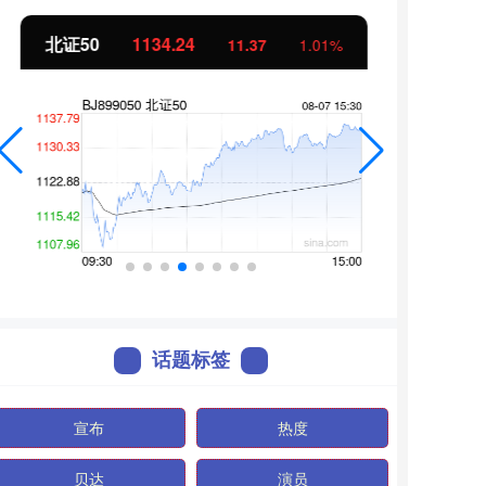
北证50
1134.24
创业
11.37
1.01%
话题标签
宣布
热度
贝达
演员