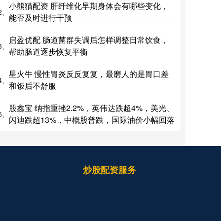
小熊猫配资 肝纤维化早期身体会有哪些变化，
2、
能否及时进行干预
启盈优配 肠道菌群失调后怎样调整日常饮食，
3、
帮助肠道逐步恢复平衡
星火牛 慢性胃炎反反复复，最磨人的是胃口差
4、
和饭后不舒服
股鑫宝 纳指重挫2.2%，英伟达跌超4%，美光、
5、
闪迪跌超13%，中概股普跌，国际油价小幅回落
炒股配资服务