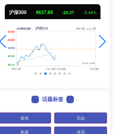
北证50
1115.17
创业
-4.29
-0.38%
话题标签
宣布
贝达
热度
演员