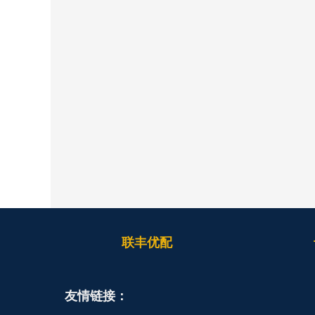
联丰优配
友情链接：