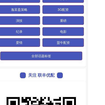
逸富盈策略
3G配资
演技
重磅
纪录
电影
爱情
盟牛配资
全部话题标签
关注 联丰优配