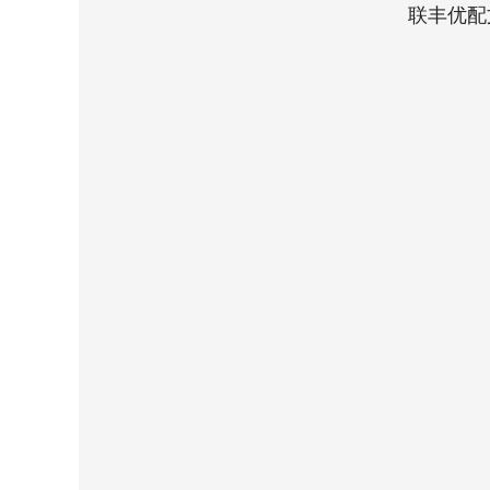
联丰优配
深证成指
14070.78
9
0.01%
-73.43
-0.