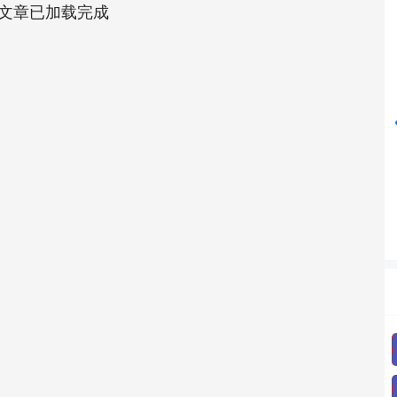
文章已加载完成
沪深300
4637.89
52%
-20.27
-0.44%