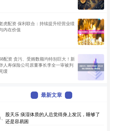
老虎配资 保利联合：持续提升经营业绩
与内在价值
68配资 贪污、受贿数额均特别巨大！新
华人寿保险公司原董事长李全一审被判
死缓
最新文章
股天乐 痰湿体质的人总觉得身上发沉，睡够了
1、
还是容易困