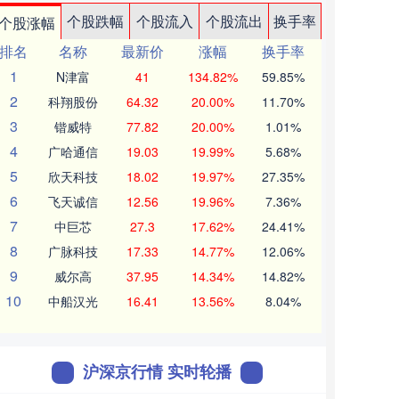
个股跌幅
个股流入
个股流出
换手率
个股涨幅
排名
名称
最新价
涨幅
换手率
1
N津富
41
134.82%
59.85%
2
科翔股份
64.32
20.00%
11.70%
3
锴威特
77.82
20.00%
1.01%
4
广哈通信
19.03
19.99%
5.68%
5
欣天科技
18.02
19.97%
27.35%
6
飞天诚信
12.56
19.96%
7.36%
7
中巨芯
27.3
17.62%
24.41%
8
广脉科技
17.33
14.77%
12.06%
9
威尔高
37.95
14.34%
14.82%
10
中船汉光
16.41
13.56%
8.04%
沪深京行情 实时轮播