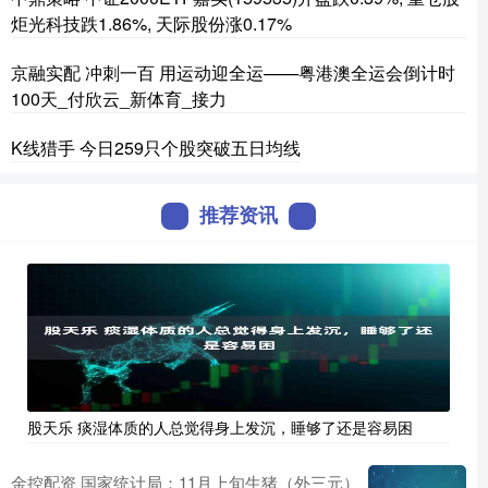
炬光科技跌1.86%, 天际股份涨0.17%
京融实配 冲刺一百 用运动迎全运——粤港澳全运会倒计时
100天_付欣云_新体育_接力
K线猎手 今日259只个股突破五日均线
推荐资讯
股天乐 痰湿体质的人总觉得身上发沉，睡够了还是容易困
金控配资 国家统计局：11月上旬生猪（外三元）