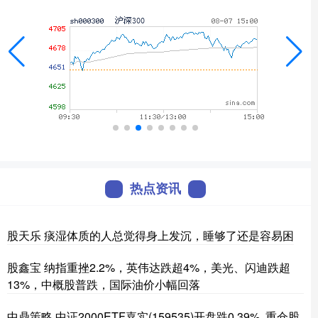
热点资讯
股天乐 痰湿体质的人总觉得身上发沉，睡够了还是容易困
股鑫宝 纳指重挫2.2%，英伟达跌超4%，美光、闪迪跌超
13%，中概股普跌，国际油价小幅回落
中鼎策略 中证2000ETF嘉实(159535)开盘跌0.39%, 重仓股