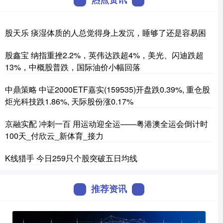
股天乐 痰湿体质的人总觉得身上发沉，睡够了还是容易困
股鑫宝 纳指重挫2.2%，英伟达跌超4%，美光、闪迪跌超
13%，中概股普跌，国际油价小幅回落
中鼎策略 中证2000ETF嘉实(159535)开盘跌0.39%, 重仓股
炬光科技跌1.86%, 天际股份涨0.17%
京融实配 冲刺一百 用运动迎全运——粤港澳全运会倒计时
100天_付欣云_新体育_接力
K线猎手 今日259只个股突破五日均线
推荐资讯