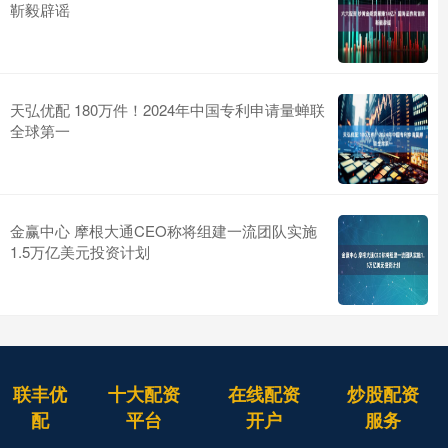
靳毅辟谣
天弘优配 180万件！2024年中国专利申请量蝉联
全球第一
金赢中心 摩根大通CEO称将组建一流团队实施
1.5万亿美元投资计划
联丰优
十大配资
在线配资
炒股配资
配
平台
开户
服务