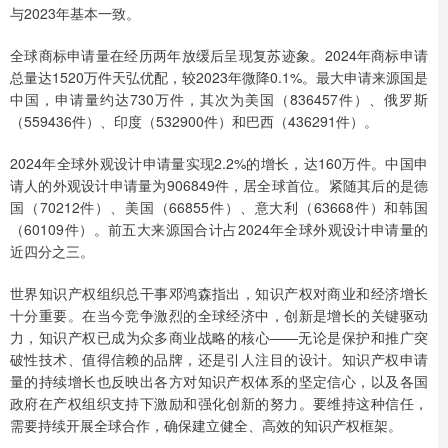
与2023年基本一致。
全球商标申请量在经历两年放缓后呈现复苏迹象。2024年商标申请
总量达1520万件天弘优配，较2023年微降0.1%。最大申请来源国是
中国，申请量约达730万件，其次为美国（836457件）、俄罗斯
（559436件）、印度（532900件）和巴西（436291件）。
2024年全球外观设计申请量实现2.2%的增长，达160万件。中国申
请人的外观设计申请量为906849件，居全球首位。紧随其后的是德
国（70212件）、美国（66855件）、意大利（63668件）和韩国
（60109件）。前五大来源国合计占2024年全球外观设计申请量的
近四分之三。
世界知识产权组织总干事邓鸿森指出，知识产权对商业和经济增长
十分重要。在当今竞争激烈的全球经济中，创新是增长的关键驱动
力，知识产权已成为众多商业战略的核心——无论是保护和推广突
破性技术、值得信赖的品牌，还是引人注目的设计。知识产权申请
量的持续增长也反映出各方对知识产权体系的坚定信心，以及各国
政府在产权组织支持下激励和强化创新的努力。要维持这种信任，
需要持续开展全球合作，确保建立健全、高效的知识产权框架。