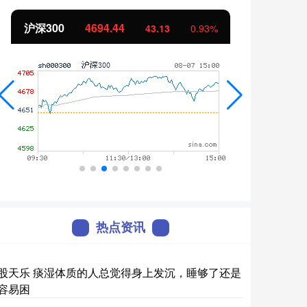
沪深300
4694.44
北证
43.13
0.93%
热点资讯
股天乐 痰湿体质的人总觉得身上发沉，睡够了还是
容易困