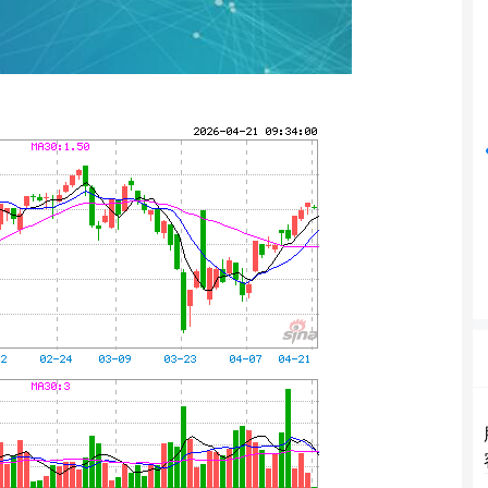
深证成指
14311.01
%
200.89
1.42%