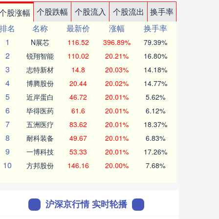
个股跌幅
个股流入
个股流出
换手率
个股涨幅
排名
名称
最新价
涨幅
换手率
1
N展芯
116.52
396.89%
79.39%
2
锐翔智能
110.02
20.21%
16.80%
3
志特新材
14.8
20.03%
14.18%
4
博腾股份
20.44
20.02%
14.77%
5
近岸蛋白
46.72
20.01%
5.62%
6
毕得医药
61.6
20.01%
6.12%
7
五洲医疗
83.62
20.01%
18.37%
8
耐科装备
49.67
20.01%
6.83%
9
一博科技
53.33
20.01%
17.26%
10
方邦股份
146.16
20.00%
7.68%
沪深京行情 实时轮播