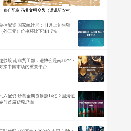
泰仓配资 涵养文明乡风（话说新农村）
金控配资 国家统计局：11月上旬生猪
（外三元）价格环比下降1.7%
趣炒股 南非贸工部：进博会是南非企业
对接中国市场的重要平台
六六配资 炒黄金期货暴赚14亿？国海证
券前首席靳毅辟谣
天弘优配 180万件！2024年中国专利申