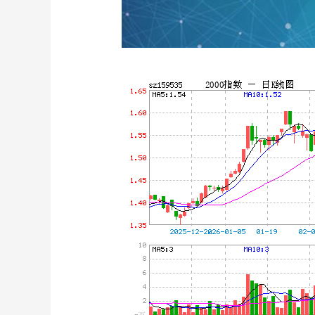
上证指数
3940.04
0
2.13%
39.68
1.02