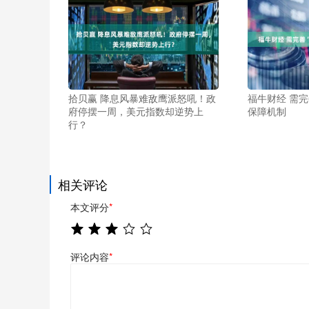
拾贝赢 降息风暴难敌鹰派怒吼！政
福牛财经 需完
府停摆一周，美元指数却逆势上
保障机制
行？
相关评论
本文评分
*
评论内容
*