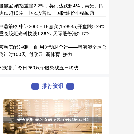
股鑫宝 纳指重挫2.2%，英伟达跌超4%，美光、闪
迪跌超13%，中概股普跌，国际油价小幅回落
中鼎策略 中证2000ETF嘉实(159535)开盘跌0.39%,
重仓股炬光科技跌1.86%, 天际股份涨0.17%
京融实配 冲刺一百 用运动迎全运——粤港澳全运会
倒计时100天_付欣云_新体育_接力
K线猎手 今日259只个股突破五日均线
推荐资讯