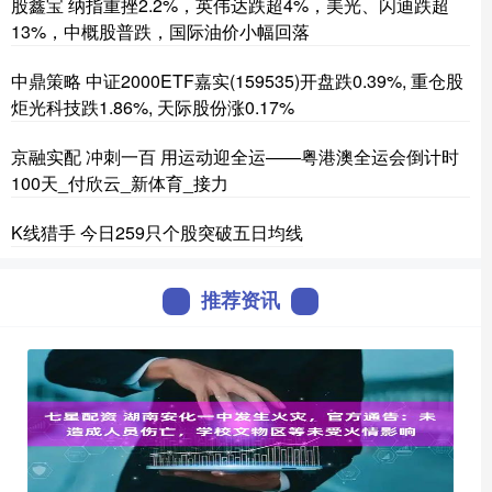
股鑫宝 纳指重挫2.2%，英伟达跌超4%，美光、闪迪跌超
13%，中概股普跌，国际油价小幅回落
中鼎策略 中证2000ETF嘉实(159535)开盘跌0.39%, 重仓股
炬光科技跌1.86%, 天际股份涨0.17%
京融实配 冲刺一百 用运动迎全运——粤港澳全运会倒计时
100天_付欣云_新体育_接力
K线猎手 今日259只个股突破五日均线
推荐资讯