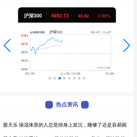
北证50
1122.79
-0.08
-0.01%
热点资讯
股天乐 痰湿体质的人总觉得身上发沉，睡够了还是容易困