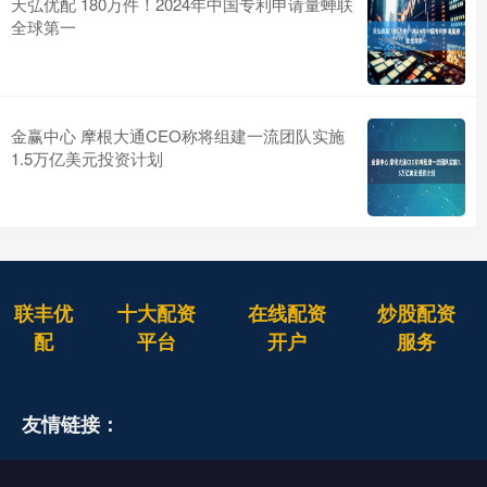
天弘优配 180万件！2024年中国专利申请量蝉联
全球第一
金赢中心 摩根大通CEO称将组建一流团队实施
1.5万亿美元投资计划
联丰优
十大配资
在线配资
炒股配资
配
平台
开户
服务
友情链接：