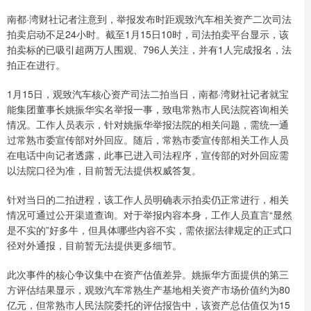
南都·湾财社记者注意到，举报发布时距观致汽车相关资产二次司法
拍卖启动不足24小时。截至1月15日10时，司法拍卖平台显示，该
拍卖标的已吸引超两万人围观、796人关注，并有1人完成报名，法
拍正在进行。
1月15日，观致汽车核心资产司法二拍当日，南都·湾财社记者就宝
能集团董事长姚振华实名举报一事，致电常熟市人民法院咨询相关
情况。工作人员表示，针对姚振华举报法院的相关问题，需统一通
过常熟市委宣传部对外回应。随后，常熟市委宣传部相关工作人员
在电话中向记者透露，此事已进入司法程序，宣传部的对外回应需
以法院口径为准，目前暂无法提供权威答复。
针对当日的二拍进程，该工作人员明确表示拍卖仍正常进行，相关
情况可通过公开渠道查询。对于举报内容本身，工作人员直言“显然
是不实的”好多牛，但具体哪些内容不实，需依据法律规定的正式口
径对外通报，目前暂无法提供更多细节。
此次事件的核心争议集中在资产估值差异。姚振华方面提供的第三
方评估结果显示，观致汽车常熟生产基地相关资产市场价值约为80
亿元，但常熟市人民法院委托的评估报告中，该资产总估值仅为15