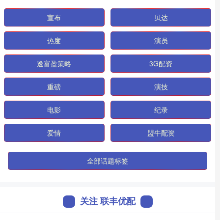
宣布
贝达
热度
演员
逸富盈策略
3G配资
重磅
演技
电影
纪录
爱情
盟牛配资
全部话题标签
关注 联丰优配