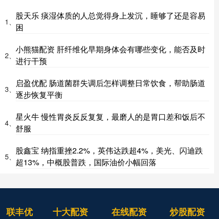
股天乐 痰湿体质的人总觉得身上发沉，睡够了还是容易
1、
困
小熊猫配资 肝纤维化早期身体会有哪些变化，能否及时
2、
进行干预
启盈优配 肠道菌群失调后怎样调整日常饮食，帮助肠道
3、
逐步恢复平衡
星火牛 慢性胃炎反反复复，最磨人的是胃口差和饭后不
4、
舒服
股鑫宝 纳指重挫2.2%，英伟达跌超4%，美光、闪迪跌
5、
超13%，中概股普跌，国际油价小幅回落
联丰优
十大配资
在线配资
炒股配资