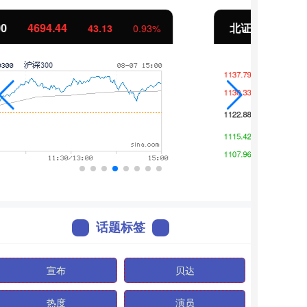
北证50
1134.24
创业
11.37
1.01%
话题标签
宣布
贝达
热度
演员