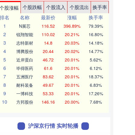
个股跌幅
个股流入
个股流出
换手率
个股涨幅
排名
名称
最新价
涨幅
换手率
1
N展芯
116.52
396.89%
79.39%
2
锐翔智能
110.02
20.21%
16.80%
3
志特新材
14.8
20.03%
14.18%
4
博腾股份
20.44
20.02%
14.77%
5
近岸蛋白
46.72
20.01%
5.62%
6
毕得医药
61.6
20.01%
6.12%
7
五洲医疗
83.62
20.01%
18.37%
8
耐科装备
49.67
20.01%
6.83%
9
一博科技
53.33
20.01%
17.26%
10
方邦股份
146.16
20.00%
7.68%
沪深京行情 实时轮播