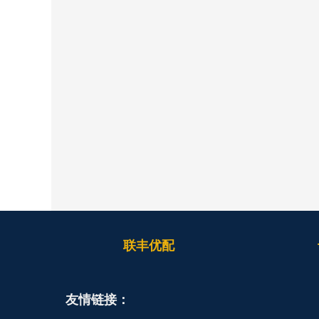
联丰优配
友情链接：