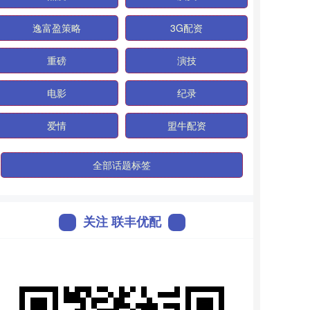
逸富盈策略
3G配资
重磅
演技
电影
纪录
爱情
盟牛配资
全部话题标签
关注 联丰优配