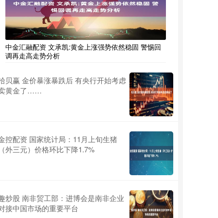
中金汇融配资 文承凯:黄金上涨强势依然稳固 警惕回
调再走高走势分析
拾贝赢 金价暴涨暴跌后 有央行开始考虑
卖黄金了……
金控配资 国家统计局：11月上旬生猪
（外三元）价格环比下降1.7%
趣炒股 南非贸工部：进博会是南非企业
对接中国市场的重要平台