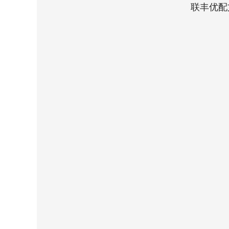
联丰优配
深证成指
14311.01
8
1.02%
200.89
1.