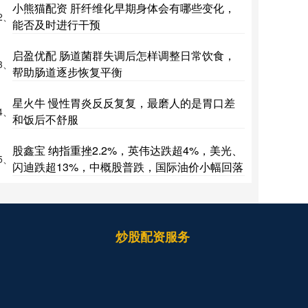
小熊猫配资 肝纤维化早期身体会有哪些变化，
2、
能否及时进行干预
启盈优配 肠道菌群失调后怎样调整日常饮食，
3、
帮助肠道逐步恢复平衡
星火牛 慢性胃炎反反复复，最磨人的是胃口差
4、
和饭后不舒服
股鑫宝 纳指重挫2.2%，英伟达跌超4%，美光、
5、
闪迪跌超13%，中概股普跌，国际油价小幅回落
炒股配资服务