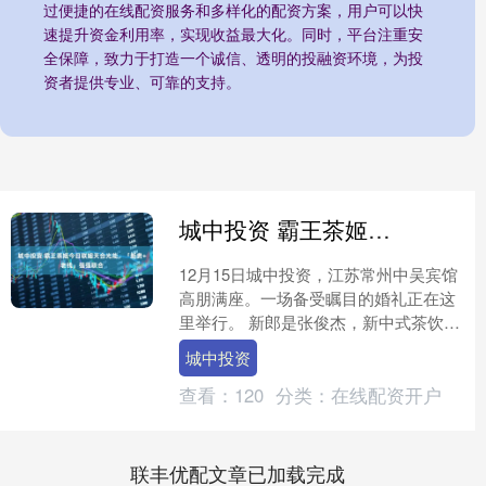
过便捷的在线配资服务和多样化的配资方案，用户可以快
速提升资金利用率，实现收益最大化。同时，平台注重安
全保障，致力于打造一个诚信、透明的投融资环境，为投
资者提供专业、可靠的支持。
城中投资 霸王茶姬今日联姻天合光能，「新贵+老钱」强强联合
12月15日城中投资，江苏常州中吴宾馆
高朋满座。一场备受瞩目的婚礼正在这
里举行。 新郎是张俊杰，新中式茶饮品
牌“霸王茶姬”的创始人兼CEO；新娘是
城中投资
高海纯，全球光....
查看：
120
分类：
在线配资开户
联丰优配文章已加载完成