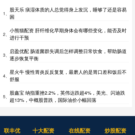
股天乐 痰湿体质的人总觉得身上发沉，睡够了还是容易
1、
困
小熊猫配资 肝纤维化早期身体会有哪些变化，能否及时
2、
进行干预
启盈优配 肠道菌群失调后怎样调整日常饮食，帮助肠道
3、
逐步恢复平衡
星火牛 慢性胃炎反反复复，最磨人的是胃口差和饭后不
4、
舒服
股鑫宝 纳指重挫2.2%，英伟达跌超4%，美光、闪迪跌
5、
超13%，中概股普跌，国际油价小幅回落
联丰优
十大配资
在线配资
炒股配资