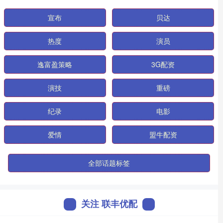
宣布
贝达
热度
演员
逸富盈策略
3G配资
演技
重磅
纪录
电影
爱情
盟牛配资
全部话题标签
关注 联丰优配