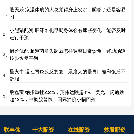
股天乐 痰湿体质的人总觉得身上发沉，睡够了还是容易
1、
困
小熊猫配资 肝纤维化早期身体会有哪些变化，能否及时
2、
进行干预
启盈优配 肠道菌群失调后怎样调整日常饮食，帮助肠道
3、
逐步恢复平衡
星火牛 慢性胃炎反反复复，最磨人的是胃口差和饭后不
4、
舒服
股鑫宝 纳指重挫2.2%，英伟达跌超4%，美光、闪迪跌
5、
超13%，中概股普跌，国际油价小幅回落
联丰优
十大配资
在线配资
炒股配资