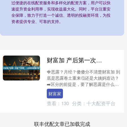
过便捷的在线配资服务和多样化的配资方案，用户可以快
速提升资金利用率，实现收益最大化。同时，平台注重安
全保障，致力于打造一个诚信、透明的投融资环境，为投
资者提供专业、可靠的支持。
财富加 产后第一次来“大姨妈”，2招辨别恶露月经
🍓恶露？月经？傻傻分不清楚财富加 到
底是恶露卷土重来🤔还是大姨妈造访？
➡️区分的前提是，要了解恶露是什么样
子的 jamu 孕产自习室开课啦～ 恶露是
财富家
分娩后子宮....
查看：
130
分类：
十大配资平台
联丰优配文章已加载完成