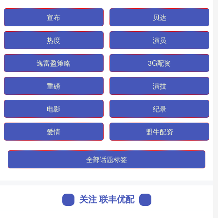
宣布
贝达
热度
演员
逸富盈策略
3G配资
重磅
演技
电影
纪录
爱情
盟牛配资
全部话题标签
关注 联丰优配