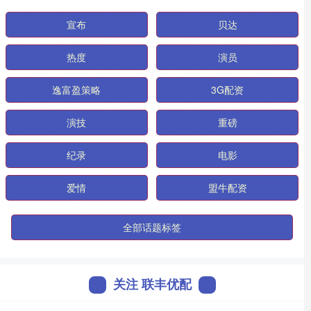
宣布
贝达
热度
演员
逸富盈策略
3G配资
演技
重磅
纪录
电影
爱情
盟牛配资
全部话题标签
关注 联丰优配