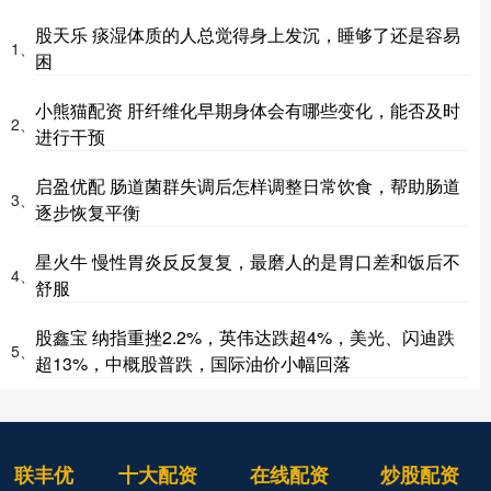
股天乐 痰湿体质的人总觉得身上发沉，睡够了还是容易
1、
困
小熊猫配资 肝纤维化早期身体会有哪些变化，能否及时
2、
进行干预
启盈优配 肠道菌群失调后怎样调整日常饮食，帮助肠道
3、
逐步恢复平衡
星火牛 慢性胃炎反反复复，最磨人的是胃口差和饭后不
4、
舒服
股鑫宝 纳指重挫2.2%，英伟达跌超4%，美光、闪迪跌
5、
超13%，中概股普跌，国际油价小幅回落
联丰优
十大配资
在线配资
炒股配资