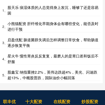
股天乐 痰湿体质的人总觉得身上发沉，睡够了还是容易
1、
困
小熊猫配资 肝纤维化早期身体会有哪些变化，能否及时
2、
进行干预
启盈优配 肠道菌群失调后怎样调整日常饮食，帮助肠道
3、
逐步恢复平衡
星火牛 慢性胃炎反反复复，最磨人的是胃口差和饭后不
4、
舒服
股鑫宝 纳指重挫2.2%，英伟达跌超4%，美光、闪迪跌
5、
超13%，中概股普跌，国际油价小幅回落
联丰优
十大配资
在线配资
炒股配资