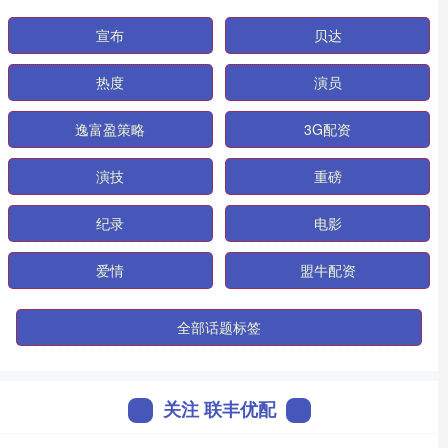
宣布
贝达
热度
演员
逸富盈策略
3G配资
演技
重磅
纪录
电影
爱情
盟牛配资
全部话题标签
关注 联丰优配