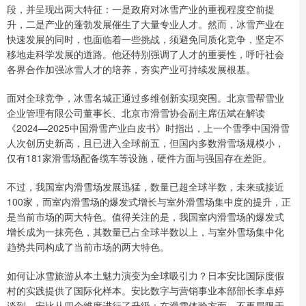
段，并呈现出两大特征：一是政府对冰雪产业的重视程度空前提
升，二是产业的蓬勃发展催生了大量专业人才。然而，冰雪产业在
快速发展的同时，也面临着一些挑战，须避免同质化竞争，坚定不
移地走科学发展的道路。他还特别强调了人才的重要性，呼吁社会
各界合作加强冰雪人才的培养，夯实产业可持续发展根基。
面对全球竞争，冰雪名城正通过多维创新实现突围。北京雪帮雪业
企业管理有限公司董事长、北京市滑雪协会副主席伍斌在解读
《2024—2025中国滑雪产业白皮书》时指出，上一个雪季中国滑雪
人次创历史新高，且已进入全球前五，但国内多数滑雪场规模小，
仅有181家滑雪场配备缆车等设施，硬件方面与强国存在差距。
不过，我国室内滑雪场发展迅猛，数量已超全球半数，未来或接近
100家，而室内滑雪场的爆发式增长与室外滑雪场集中度的提升，正
是当前市场的两大特色。值得关注的是，我国室内滑雪场的爆发式
增长成为一抹亮色，其数量已占全球半数以上，与室外雪场集中化
趋势共同构成了当前市场的两大特色。
如何让冰雪旅游从本土魅力演变为全球吸引力？日本安比国际度假
村的实践提供了国际化样本。安比数字与营销事业本部部长李卓婷
谈到，安比从四个维度进行了升级：在滑雪体验方面，不再局限于