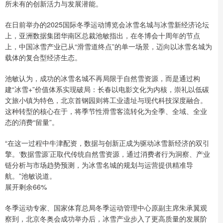
所未有的创新活力与发展潜能。
在日前举办的2025国际冬季运动博览会冰雪名城与冰雪新经济论坛
上，亚洲数据集团华南区总裁池敏指出，在冬博会十周年的节点
上，中国冰雪产业已从“滑雪道终点”的单一场景，迈向以冰雪名城为
载体的复合型经济生态。
池敏认为，成功的冰雪名城不再局限于自然雪资源，而是通过构
建“冰雪+”价值体系实现破局：长春以电影文化为内核，崇礼以低碳
文旅小镇为特色，北京首钢园则将工业遗址与现代科技深度融合。
这种转型的核心在于，将季节性滑雪客流转化为全季、全域、全业
态的消费“留量”。
“在这一过程中牛津配资，数据与创新正成为驱动冰雪新经济的双引
擎。‘数据雪源’正取代传统自然雪资源，通过消费者行为洞察、产业
链分析与市场趋势预测，为冰雪名城的规划与运营提供精准导
航。”池敏说道。
展开剩余66%
冬季运动专家、国家体育总局冬季运动管理中心原副主席朱承翼观
察到，北京冬奥会成功举办后，冰雪产业步入了更高质量的发展阶