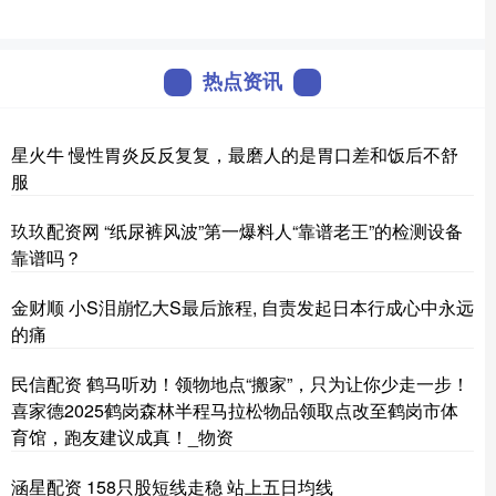
热点资讯
星火牛 慢性胃炎反反复复，最磨人的是胃口差和饭后不舒
服
玖玖配资网 “纸尿裤风波”第一爆料人“靠谱老王”的检测设备
靠谱吗？
金财顺 小S泪崩忆大S最后旅程, 自责发起日本行成心中永远
的痛
民信配资 鹤马听劝！领物地点“搬家”，只为让你少走一步！
喜家德2025鹤岗森林半程马拉松物品领取点改至鹤岗市体
育馆，跑友建议成真！_物资
涵星配资 158只股短线走稳 站上五日均线