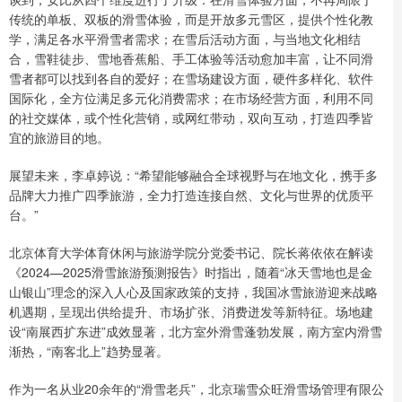
传统的单板、双板的滑雪体验，而是开放多元雪区，提供个性化教
学，满足各水平滑雪者需求；在雪后活动方面，与当地文化相结
合，雪鞋徒步、雪地香蕉船、手工体验等活动愈加丰富，让不同滑
雪者都可以找到各自的爱好；在雪场建设方面，硬件多样化、软件
国际化，全方位满足多元化消费需求；在市场经营方面，利用不同
的社交媒体，或个性化营销，或网红带动，双向互动，打造四季皆
宜的旅游目的地。
展望未来，李卓婷说：“希望能够融合全球视野与在地文化，携手多
品牌大力推广四季旅游，全力打造连接自然、文化与世界的优质平
台。”
北京体育大学体育休闲与旅游学院分党委书记、院长蒋依依在解读
《2024—2025滑雪旅游预测报告》时指出，随着“冰天雪地也是金
山银山”理念的深入人心及国家政策的支持，我国冰雪旅游迎来战略
机遇期，呈现出供给提升、市场扩张、消费迸发等新特征。场地建
设“南展西扩东进”成效显著，北方室外滑雪蓬勃发展，南方室内滑雪
渐热，“南客北上”趋势显著。
作为一名从业20余年的“滑雪老兵”，北京瑞雪众旺滑雪场管理有限公