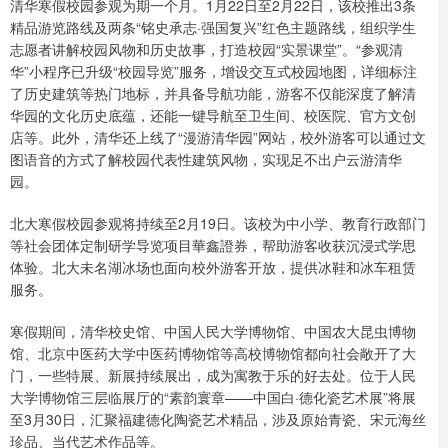
清华寒假校园参观为期一个月。1月22日至2月22日，该校推出3条
精品游览路线及两条“铭史承志·强国复兴”红色主题路线，组织学生
志愿者讲解校园风物和历史故事，打造校园“实景课堂”。“参观清
华”小程序已升级“校园导览”服务，增设交互式校园地图，详细标注
了历史建筑等热门地标，并具备导航功能，游客不仅能深度了解清
华园的文化历史底蕴，还能一键导航至卫生间、校医院、官方文创
店等。此外，清华还上线了“漫游清华园”网站，校外游客可以通过文
图语音的方式了解校园代表性建筑风物，实现足不出户云游清华
园。
北大寒假校园参观将持续至2月19日。该校为中小学、教育行政部门
等社会团体定制研学导览项目華鑫證券，帮助游客收获沉浸式学思
体验。北大未名湖冰场也面向校外游客开放，提供冰鞋和冰车租赁
服务。
寒假期间，清华校史馆、中国人民大学博物馆、中国农大昆虫博物
馆、北京中医药大学中医药博物馆等高校博物馆都向社会敞开了大
门，一些特展、新展持续展出，成为寓教于乐的好去处。位于人民
大学博物馆三层临展厅的“素韵寰章——中国白·德化瓷艺术展”将展
至3月30日，汇聚福建德化陶瓷艺术精品，涉及原始青瓷、宋元海丝
珍品、当代艺术作品等。