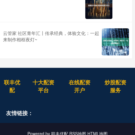
云管家 社区青年汇丨传承经典，体验文化：一起
来制作相框夜灯~
联丰优
十大配资
在线配资
炒股配资
配
平台
开户
服务
友情链接：
Powered by
联丰优配
RSS地图
HTML地图