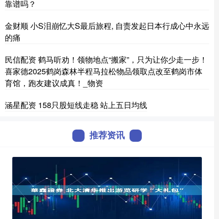
靠谱吗？
金财顺 小S泪崩忆大S最后旅程, 自责发起日本行成心中永远
的痛
民信配资 鹤马听劝！领物地点“搬家”，只为让你少走一步！
喜家德2025鹤岗森林半程马拉松物品领取点改至鹤岗市体
育馆，跑友建议成真！_物资
涵星配资 158只股短线走稳 站上五日均线
推荐资讯