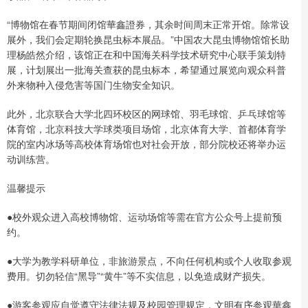
“博物馆在春节期间闭馆華鑫證券，其余时间周末正常开馆。除常设
展外，我们会定期轮换昆虫标本展品。”中国农大昆虫博物馆馆长助
理杨皓然介绍，该馆正在和中国海关科学技术研究中心联手策划特
展，计划展出一批海关查获的昆虫标本，希望通过展览向观众科普
外来物种入侵危害等国门生物安全知识。
此外，北京联合大学北四环校区的网球馆、羽毛球馆、乒乓球馆等
体育馆，北京科技大学球类项目场馆，北京体育大学、首都体育学
院的室内冰场等高校体育场馆也对社会开放，部分院校还将举办运
动训练营。
温馨提示
●校外观众进入高校博物馆、运动场馆等需在官方公众号上提前预
约。
●大学为教学科研单位，非旅游景点，不向任何机构或个人收取参观
费用。切勿轻信“黑导”“黄牛”等不实信息，以免造成财产损失。
●游客参观应自觉遵守法律法规及校园管理规定，文明有序参观華鑫